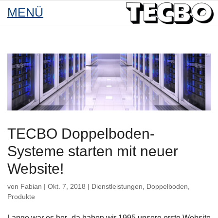
TECBO Doppelboden-
Systeme starten mit neuer
Website!
von
Fabian
|
Okt. 7, 2018
|
Dienstleistungen
,
Doppelboden
,
Produkte
Lange war es her- da haben wir 1995 unsere erste Website